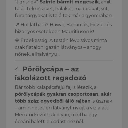
"tigrisnek".
Szinte bármit megeszik
, amit
talál: teknősöket, halakat, madarakat, sőt,
fura tárgyakat is találtak már a gyomrában.
📍 Hol látható? Hawaii, Bahamák, Fidzsi – és
bizonyos esetekben Mauritiuson is!
💙 Érdekesség: A testén lévő sávos minta
csak fiatalon igazán látványos – ahogy
nőnek, elhalványul.
4.
Pörölycápa – az
iskolázott ragadozó
Bár több kalapácsfejű faj is létezik, a
pörölycápák gyakran csoportosan, akár
több száz egyedből álló rajban
is úsznak
– ami hihetetlen látványt nyújt a víz alatt.
Merülni közöttük olyan, mintha egy
óceáni balett-előadást néznél.