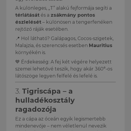
A különleges, „T” alakú fejformája segíti a
térlátását
és a
zsákmány pontos
észlelését
– különösen a tengerfenéken
rejtőző ráják esetében.
📍 Hol látható? Galápagos, Cocos-szigetek,
Malajzia, és szerencsés esetben
Mauritius
környékén is.
💙 Érdekesség: A fej két végére helyezett
szemei lehetővé teszik, hogy akár 360°-os
látószöge legyen felfelé és lefelé is.
3.
Tigriscápa – a
hulladékosztály
ragadozója
Ez a cápa az óceán egyik legismertebb
mindenevője – nem véletlenül nevezik