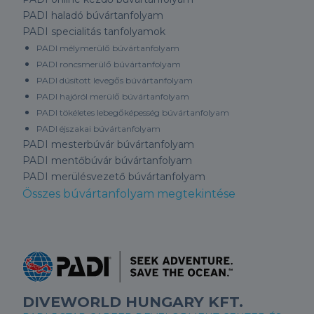
PADI haladó búvártanfolyam
PADI specialitás tanfolyamok
PADI mélymerülő búvártanfolyam
PADI roncsmerülő búvártanfolyam
PADI dúsított levegős búvártanfolyam
PADI hajóról merülő búvártanfolyam
PADI tökéletes lebegőképesség búvártanfolyam
PADI éjszakai búvártanfolyam
PADI mesterbúvár búvártanfolyam
PADI mentőbúvár búvártanfolyam
PADI merülésvezető búvártanfolyam
Összes búvártanfolyam megtekintése
DIVEWORLD HUNGARY KFT.