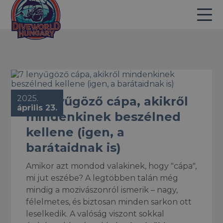
2025.
7 lenyűgöző cápa, akikről
április 23.
mindenkinek beszélned
kellene (igen, a
barátaidnak is)
Amikor azt mondod valakinek, hogy "cápa",
mi jut eszébe? A legtöbben talán még
mindig a mozivászonról ismerik – nagy,
félelmetes, és biztosan minden sarkon ott
leselkedik. A valóság viszont sokkal