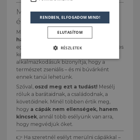
Miért érdemes rajongani
RENDBEN, ELFOGADOM MIND!
értük?
Mert a cápák
nem csak lenyűgözőek,
ELUTASÍTOM
hanem nélkülözhetetlenek
a tengerek
egészségéhez. A sokféleségük, különleges
RÉSZLETEK
képességeik és evolúciós
alkalmazkodásuk bizonyítja, hogy a
természet zseniális – és mi búvárként
ennek tanúi lehetünk.
Szóval,
oszd meg ezt a tudást!
Mesélj
róluk a barátaidnak, a családodnak, a
követőidnek. Minél többen értik meg,
hogy
a cápák nem ellenségek, hanem
kincsek
, annál több esélyünk van arra,
hogy megvédjük őket.
👉 Ha szeretnél esélyt merülni cápákkal –