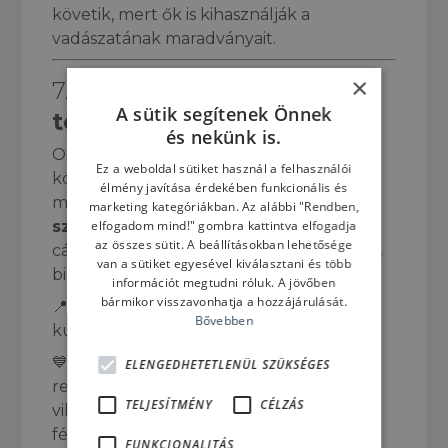
követik, mert ők is kihasználják a
vadászatának maradványait.
×
7.
Mókusfejű cápa – a
A sütik segítenek Önnek
természet humorérzéke
és nekünk is.
Oké, ezt talán nem fogod megtalálni a
Ez a weboldal sütiket használ a felhasználói
következő merülésednél, de muszáj
élmény javítása érdekében funkcionális és
megemlíteni: van olyan cápa is, ami
szó
marketing kategóriákban. Az alábbi "Rendben,
elfogadom mind!" gombra kattintva elfogadja
szerint világít a sötétben
! A mókusfejű
az összes sütit. A beállításokban lehetősége
cápa (lanternshark) apró, mélytengeri faj,
van a sütiket egyesével kiválasztani és több
biolumineszcens testtel.
információt megtudni róluk. A jövőben
bármikor visszavonhatja a hozzájárulását.
📍 Hol látható? Mély vízben, többnyire
Bővebben
kutatóhajók kameráján keresztül.
💙 Érdekesség: A világítás segít neki
ELENGEDHETETLENÜL SZÜKSÉGES
rejtőzni a ragadozók elől – az alsó oldala
TELJESÍTMÉNY
CÉLZÁS
világít, így „eltűnik” az alulról érkező
fényben.
FUNKCIONALITÁS