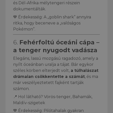
és Dél-Afrika mélytengeri részein
dokumentálták.
💙 Érdekesség: A „goblin shark” annyira
ritka, hogy beceneve a „valóságos
Pokémon”.
6.
Fehérfoltú óceáni cápa –
a tenger nyugodt vadásza
Elegáns, lassú mozgású ragadozó, amely a
nyílt óceánban uralja a tájat. Bár egykor
széles körben elterjedt volt,
a túlhalászat
drámaian csökkentette a számát
, és ma
már veszélyeztetett fajként tartják
számon.
📍 Hol látható? Vörös-tenger, Bahamák,
Maldív-szigetek
💙 Érdekesség: Pilótahalak gyakran