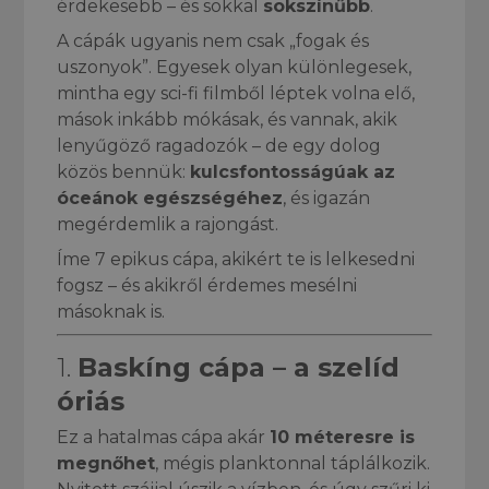
érdekesebb – és sokkal
sokszínűbb
.
A cápák ugyanis nem csak „fogak és
uszonyok”. Egyesek olyan különlegesek,
mintha egy sci-fi filmből léptek volna elő,
mások inkább mókásak, és vannak, akik
lenyűgöző ragadozók – de egy dolog
közös bennük:
kulcsfontosságúak az
óceánok egészségéhez
, és igazán
megérdemlik a rajongást.
Íme 7 epikus cápa, akikért te is lelkesedni
fogsz – és akikről érdemes mesélni
másoknak is.
1.
Baskíng cápa – a szelíd
óriás
Ez a hatalmas cápa akár
10 méteresre is
megnőhet
, mégis planktonnal táplálkozik.