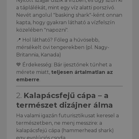
Nyitott szájjal úszik a vízben, és úgy szűri ki
a táplálékát, mint egy víz alatti porszívó.
Nevét angolul "basking shark"-ként onnan
kapta, hogy gyakran látható a vízfelszín
közelében "napozni".
📍 Hol látható? Főleg a hűvösebb,
mérsékelt övi tengerekben (pl. Nagy-
Britannia, Kanada)
💙 Érdekesség: Bár ijesztőnek tűnhet a
mérete miatt,
teljesen ártalmatlan az
emberre
.
2.
Kalapácsfejű cápa – a
természet dizájner álma
Ha valami igazán futurisztikusat keresel a
természetben, ne menj messzire: a
kalapácsfejű cápa (hammerhead shark)
egy evolúciós csoda.