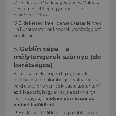
📍 Hol látható? Galápagos, Cocos, Malpelo
– és remélhetőleg egy napon a te
bakancslistádon is.
💙 Érdekesség: Intelligensek, társas lények
– a kutatók szerint képesek „barátságokat”
kialakítani.
5.
Goblin cápa – a
mélytengerek szörnye (de
barátságos)
Ez a ritka, mélytengeri faj úgy néz ki,
mintha egy rémálomból jött volna: hosszú,
kard alakú orra van, és ki tudja „pattintani”
az állkapcsát, hogy elkapja a zsákmányt.
De ne aggódj –
mélyen él, messze az
emberi hatókörtől
.
📍 Hol látható? Ritkán – leginkább Japán