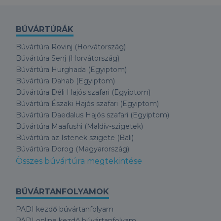
BÚVÁRTÚRÁK
Búvártúra Rovinj (Horvátország)
Búvártúra Senj (Horvátország)
Búvártúra Hurghada (Egyiptom)
Búvártúra Dahab (Egyiptom)
Búvártúra Déli Hajós szafari (Egyiptom)
Búvártúra Északi Hajós szafari (Egyiptom)
Búvártúra Daedalus Hajós szafari (Egyiptom)
Búvártúra Maafushi (Maldív-szigetek)
Búvártúra az Istenek szigete (Bali)
Búvártúra Dorog (Magyarország)
Összes búvártúra megtekintése
BÚVÁRTANFOLYAMOK
PADI kezdő búvártanfolyam
PADI online kezdő búvártanfolyam