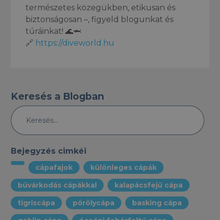
természetes közegükben, etikusan és
biztonságosan –, figyeld blogunkat és
túráinkat! 🌊🦈
🔗
https://diveworld.hu
Keresés a Blogban
Bejegyzés cimkéi
cápafajok
különleges cápák
búvárkodás cápákkal
kalapácsfejű cápa
tigriscápa
pörölycápa
basking cápa