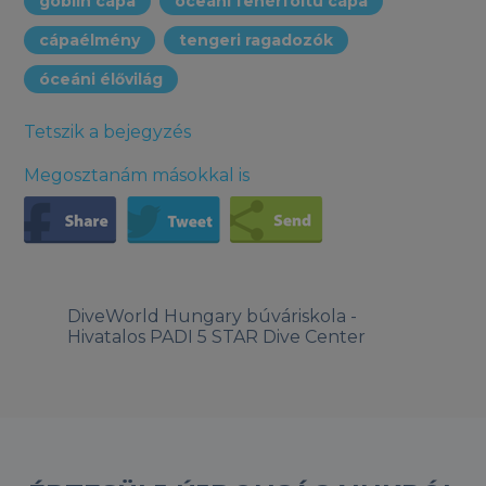
goblin cápa
óceáni fehérfoltú cápa
cápaélmény
tengeri ragadozók
óceáni élővilág
Tetszik a bejegyzés
Megosztanám másokkal is
DiveWorld Hungary búváriskola -
Hivatalos PADI 5 STAR Dive Center