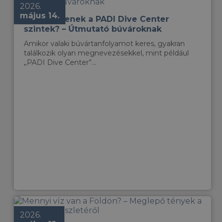
2026.
május 14.
Mit jelentenek a PADI Dive Center
szintek? – Útmutató búvároknak
Amikor valaki búvártanfolyamot keres, gyakran
találkozik olyan megnevezésekkel, mint például
„PADI Dive Center”...
2026.