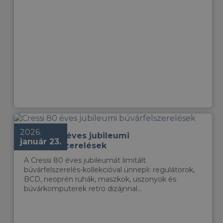
2026.
Cressi 80 éves jubileumi
január 23.
búvárfelszerelések
A Cressi 80 éves jubileumát limitált
búvárfelszerelés-kollekcióval ünnepli: regulátorok,
BCD, neoprén ruhák, maszkok, uszonyok és
búvárkomputerek retro dizájnnal...