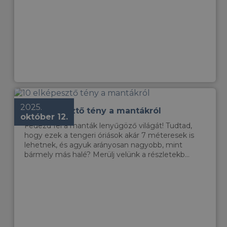
2025.
10 elképesztő tény a mantákról
október 12.
Fedezd fel a manták lenyűgöző világát! Tudtad,
hogy ezek a tengeri óriások akár 7 méteresek is
lehetnek, és agyuk arányosan nagyobb, mint
bármely más halé? Merülj velünk a részletekb...