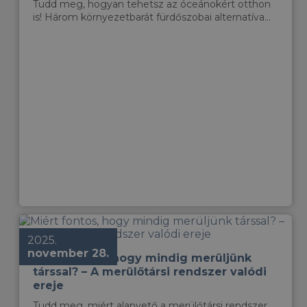
Tudd meg, hogyan tehetsz az óceánokért otthon
is! Három környezetbarát fürdőszobai alternatíva...
2025.
november 28.
Miért fontos, hogy mindig merüljünk
társsal? – A merülőtársi rendszer valódi
ereje
Tudd meg, miért alapvető a merülőtársi rendszer