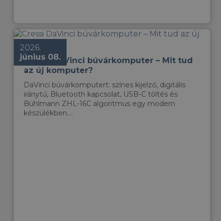
2026.
június 08.
Cressi DaVinci búvárkomputer – Mit tud
az új komputer?
DaVinci búvárkomputert: színes kijelző, digitális
iránytű, Bluetooth kapcsolat, USB-C töltés és
Bühlmann ZHL-16C algoritmus egy modern
készülékben....