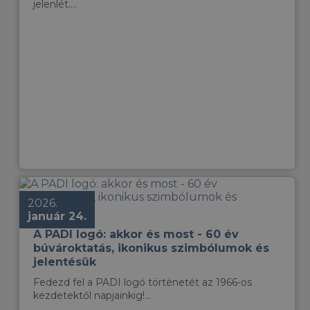
jelenlét....
2026.
január 24.
A PADI logó: akkor és most - 60 év
búvároktatás, ikonikus szimbólumok és
jelentésük
Fedezd fel a PADI logó történetét az 1966-os
kezdetektől napjainkig!...