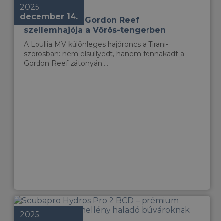
2025.
december 14.
Loullia MV – A Gordon Reef
szellemhajója a Vörös-tengerben
A Loullia MV különleges hajóroncs a Tirani-
szorosban: nem elsüllyedt, hanem fennakadt a
Gordon Reef zátonyán....
2025.