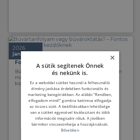
2026.
január 07.
×
Búvártanfolyam vagy búvároktatás? –
Fontos különbségek kezdőknek
A sütik segítenek Önnek
Búvártanfolyamot keresel? Megmutatjuk, miben
és nekünk is.
más a búvároktatás, és miért számít ez a
Ez a weboldal sütiket használ a felhasználói
biztonság és az élmény szempontjából....
élmény javítása érdekében funkcionális és
marketing kategóriákban. Az alábbi "Rendben,
elfogadom mind!" gombra kattintva elfogadja
az összes sütit. A beállításokban lehetősége
van a sütiket egyesével kiválasztani és több
információt megtudni róluk. A jövőben
bármikor visszavonhatja a hozzájárulását.
Bővebben