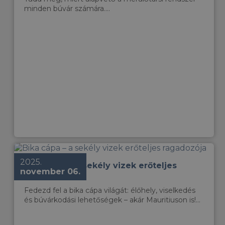
minden búvár számára....
2025.
Bika cápa – a sekély vizek erőteljes
november 06.
ragadozója
Fedezd fel a bika cápa világát: élőhely, viselkedés
és búvárkodási lehetőségek – akár Mauritiuson is!...