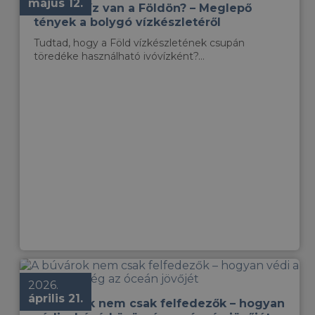
május 12.
Mennyi víz van a Földön? – Meglepő
tények a bolygó vízkészletéről
Tudtad, hogy a Föld vízkészletének csupán
töredéke használható ivóvízként?...
2026.
április 21.
A búvárok nem csak felfedezők – hogyan