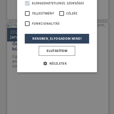
ELENGEDHETETLENÜL SZÜKSÉGES
TELJESÍTMÉNY
CÉLZÁS
FUNKCIONALITÁS
2026.
január 05.
PADI 60 éves jubileum 2026 –
RENDBEN, ELFOGADOM MIND!
Óceánvédelem, örökség és a
búvárkodás jövője
ELUTASÍTOM
Egy olyan mérföldkövet, amely lehetőséget ad
arra, hogy visszatekintsünk a szervezet
RÉSZLETEK
történetére...