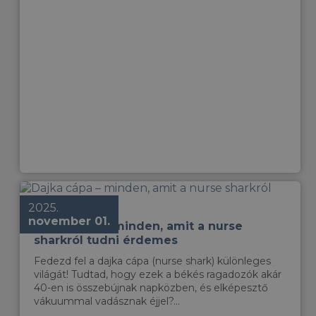
2025.
november 01.
Dajka cápa – minden, amit a nurse
sharkról tudni érdemes
Fedezd fel a dajka cápa (nurse shark) különleges
világát! Tudtad, hogy ezek a békés ragadozók akár
40-en is összebújnak napközben, és elképesztő
vákuummal vadásznak éjjel?...