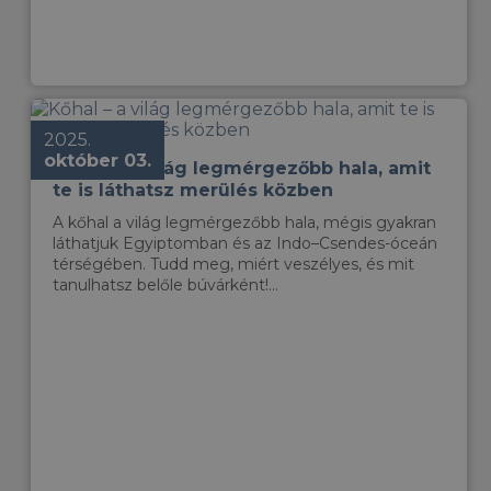
2025.
október 03.
Kőhal – a világ legmérgezőbb hala, amit
te is láthatsz merülés közben
A kőhal a világ legmérgezőbb hala, mégis gyakran
láthatjuk Egyiptomban és az Indo–Csendes-óceán
térségében. Tudd meg, miért veszélyes, és mit
tanulhatsz belőle búvárként!...