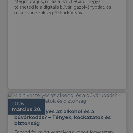
Megmutatjuk, mi az a PADI eCard, hogyan
töltheted le a digitális búvár igazolványodat, és
mikor van szükség fizikai kártyára....
2026.
március 20.
Miért veszélyes az alkohol és a
búvárkodás? – Tények, kockázatok és
biztonság
Fedezd fel, miért veszélyes alkoholt fogyasztani