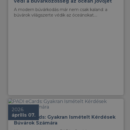
védi a búvárközösség az óceán jövőjét
A modern búvárkodás már nem csak kaland: a
búvárok világszerte védik az óceánokat....
2026.
április 07.
PADI eCards: Gyakran Ismételt Kérdések
Búvárok Számára