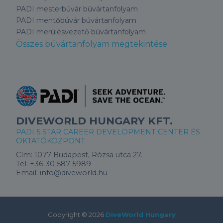
PADI mesterbúvár búvártanfolyam
PADI mentőbúvár búvártanfolyam
PADI merülésvezető búvártanfolyam
Összes búvártanfolyam megtekintése
DIVEWORLD HUNGARY KFT.
PADI 5 STAR CAREER DEVELOPMENT CENTER ÉS
OKTATÓKÖZPONT
Cím:
1077 Budapest, Rózsa utca 27.
Tel:
+36 30 587 5989
Email:
info@diveworld.hu
Copyright ©
2026
DiveWorld Hungary