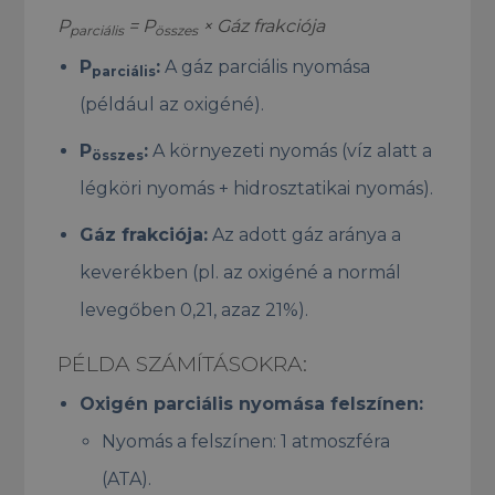
P
= P
× Gáz frakciója
parciális
összes
P
:
A gáz parciális nyomása
parciális
(például az oxigéné).
P
:
A környezeti nyomás (víz alatt a
összes
légköri nyomás + hidrosztatikai nyomás).
Gáz frakciója:
Az adott gáz aránya a
keverékben (pl. az oxigéné a normál
levegőben 0,21, azaz 21%).
PÉLDA SZÁMÍTÁSOKRA:
Oxigén parciális nyomása felszínen:
Nyomás a felszínen: 1 atmoszféra
(ATA).