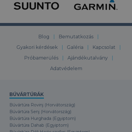
Blog
Bemutatkozás
Gyakori kérdések
Galéria
Kapcsolat
Próbamerülés
Ajándékutalvány
Adatvédelem
BÚVÁRTÚRÁK
Búvártúra Rovinj (Horvátország)
Búvártúra Senj (Horvátország)
Búvártúra Hurghada (Egyiptom)
Búvártúra Dahab (Egyiptom)
Búvártúra Déli Hajós szafari (Egyiptom)