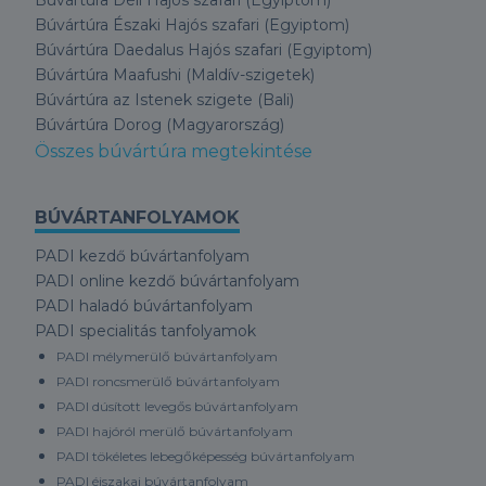
Búvártúra Északi Hajós szafari (Egyiptom)
Búvártúra Daedalus Hajós szafari (Egyiptom)
Búvártúra Maafushi (Maldív-szigetek)
Búvártúra az Istenek szigete (Bali)
Búvártúra Dorog (Magyarország)
Összes búvártúra megtekintése
BÚVÁRTANFOLYAMOK
PADI kezdő búvártanfolyam
PADI online kezdő búvártanfolyam
PADI haladó búvártanfolyam
PADI specialitás tanfolyamok
PADI mélymerülő búvártanfolyam
PADI roncsmerülő búvártanfolyam
PADI dúsított levegős búvártanfolyam
PADI hajóról merülő búvártanfolyam
PADI tökéletes lebegőképesség búvártanfolyam
PADI éjszakai búvártanfolyam