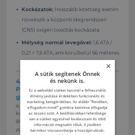
Kockázatok:
Hosszabb kitettség esetén
növekszik a központi idegrendszeri
(CNS) oxigén toxicitás kockázata.
Mélység normál levegővel:
1,6 ATA /
0,21 = 7,6 ATA, ami körülbelül 66 méteres
mélységet jelent.
×
A sütik segítenek Önnek
és nekünk is.
4.
Hogyan számítsuk ki a
PPO₂-t a különböző
Ez a weboldal sütiket használ a felhasználói
gázkeverékeknél?
élmény javítása érdekében funkcionális és
marketing kategóriákban. Az alábbi "Rendben,
A PPO₂ kiszámítása kulcsfontosságú,
elfogadom mind!" gombra kattintva elfogadja
az összes sütit. A beállításokban lehetősége
különösen akkor, ha nitroxot vagy más
van a sütiket egyesével kiválasztani és több
gázkeverékeket használunk. A képlet:
információt megtudni róluk. A jövőben
PPO₂ = P
× Oxigén aránya (FO₂)
bármikor visszavonhatja a hozzájárulását.
összes