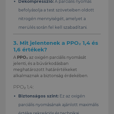
Dekompresszió:
A parciális nyomás
befolyásolja a test szöveteiben oldott
nitrogén mennyiségét, amelyet a
merülés során fel kell szabadítani.
3.
Mit jelentenek a PPO₂ 1,4 és
1,6 értékek?
A
PPO₂
az oxigén parciális nyomását
jelenti, és a búvárkodásban
meghatározott határértékeket
alkalmaznak a biztonság érdekében.
PPO₂ 1,4:
Biztonságos szint:
Ez az oxigén
parciális nyomásának ajánlott maximális
értéke rekreációs és technikai