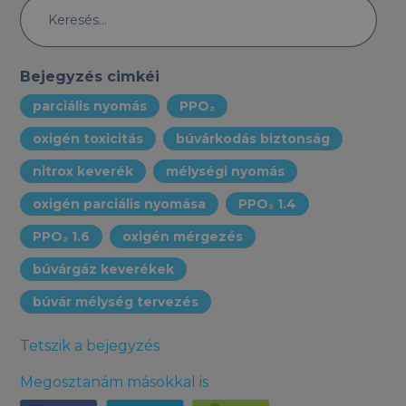
Bejegyzés cimkéi
parciális nyomás
PPO₂
oxigén toxicitás
búvárkodás biztonság
nitrox keverék
mélységi nyomás
oxigén parciális nyomása
PPO₂ 1.4
PPO₂ 1.6
oxigén mérgezés
búvárgáz keverékek
búvár mélység tervezés
Tetszik a bejegyzés
Megosztanám másokkal is