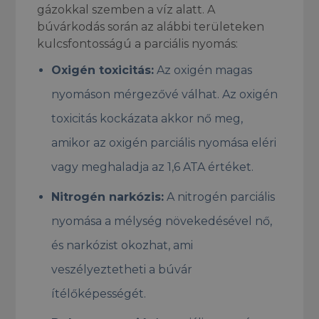
gázokkal szemben a víz alatt. A
búvárkodás során az alábbi területeken
kulcsfontosságú a parciális nyomás:
Oxigén toxicitás:
Az oxigén magas
nyomáson mérgezővé válhat. Az oxigén
toxicitás kockázata akkor nő meg,
amikor az oxigén parciális nyomása eléri
vagy meghaladja az 1,6 ATA értéket.
Nitrogén narkózis:
A nitrogén parciális
nyomása a mélység növekedésével nő,
és narkózist okozhat, ami
veszélyeztetheti a búvár
ítélőképességét.