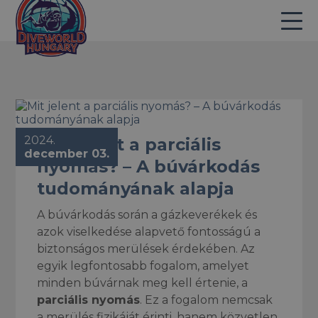
2024.
Mit jelent a parciális
december 03.
nyomás? – A búvárkodás
tudományának alapja
A búvárkodás során a gázkeverékek és
azok viselkedése alapvető fontosságú a
biztonságos merülések érdekében. Az
egyik legfontosabb fogalom, amelyet
minden búvárnak meg kell értenie, a
parciális nyomás
. Ez a fogalom nemcsak
a merülés fizikáját érinti, hanem közvetlen