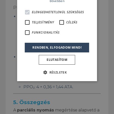
Bővebben
PÉLDA:
ELENGEDHETETLENÜL SZÜKSÉGES
Nitrox 32 és 30 méteres mélység:
TELJESÍTMÉNY
CÉLZÁS
Nyomás: 30 m = 4 ATA.
FUNKCIONALITÁS
Oxigén aránya: 0,32.
PPO₂: 4 × 0,32 = 1,28 ATA.
RENDBEN, ELFOGADOM MIND!
Nitrox 36 és 30 méteres mélység:
ELUTASÍTOM
Nyomás: 30 m = 4 ATA.
RÉSZLETEK
Oxigén aránya: 0,36.
PPO₂: 4 × 0,36 = 1,44 ATA.
5.
Összegzés
A
parciális nyomás
megértése alapvető a