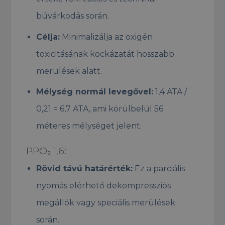
búvárkodás során.
Célja:
Minimalizálja az oxigén
toxicitásának kockázatát hosszabb
merülések alatt.
Mélység normál levegővel:
1,4 ATA /
0,21 = 6,7 ATA, ami körülbelül 56
méteres mélységet jelent.
PPO₂ 1,6:
Rövid távú határérték:
Ez a parciális
nyomás elérhető dekompressziós
megállók vagy speciális merülések
során.