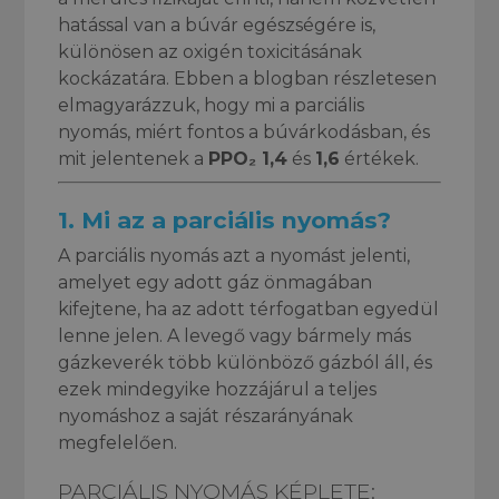
hatással van a búvár egészségére is,
különösen az oxigén toxicitásának
kockázatára. Ebben a blogban részletesen
elmagyarázzuk, hogy mi a parciális
nyomás, miért fontos a búvárkodásban, és
mit jelentenek a
PPO₂ 1,4
és
1,6
értékek.
1.
Mi az a parciális nyomás?
A parciális nyomás azt a nyomást jelenti,
amelyet egy adott gáz önmagában
kifejtene, ha az adott térfogatban egyedül
lenne jelen. A levegő vagy bármely más
gázkeverék több különböző gázból áll, és
ezek mindegyike hozzájárul a teljes
nyomáshoz a saját részarányának
megfelelően.
PARCIÁLIS NYOMÁS KÉPLETE: