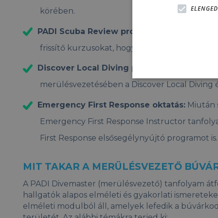
ELENGED
körében.
PADI Scuba Review programok vezetése:
M
frissítő kurzusokat, hogy felfrissíthessék tud
Discover Local Diving programok:
Részt veh
merülésvezetésében a Discover Local Diving
Emergency First Response oktatás:
Miután 
Emergency First Response Instructor tanfol
First Response elsősegélynyújtó programot is.
MIT TAKAR A MERÜLÉSVEZETŐ BÚV
A PADI Divemaster (merülésvezető) tanfolyam átf
hallgatók alapos elméleti és gyakorlati ismereteket
elméleti modulból áll, amelyek lefedik a búvárk
területét. Az alábbi témákra terjed ki: