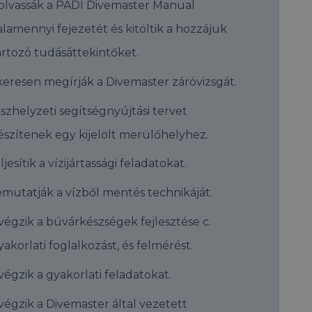
olvassák a PADI Divemaster Manual
alamennyi fejezetét és kitöltik a hozzájuk
artozó tudásáttekintőket.
keresen megírják a Divemaster záróvizsgát.
szhelyzeti segítségnyújtási tervet
észítenek egy kijelölt merülőhelyhez.
ljesítik a vízijártassági feladatokat.
mutatják a vízből mentés technikáját.
végzik a búvárkészségek fejlesztése c.
yakorlati foglalkozást, és felmérést.
végzik a gyakorlati feladatokat.
végzik a Divemaster által vezetett