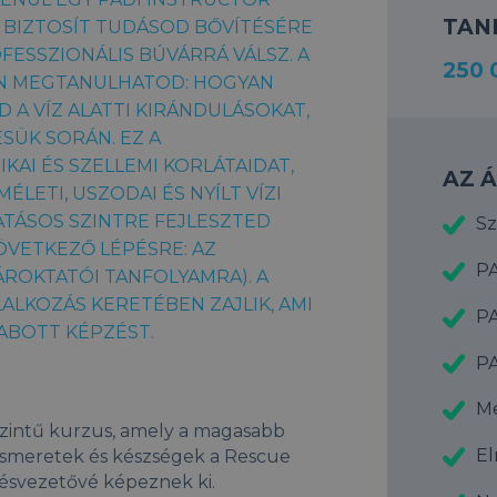
TAN
 BIZTOSÍT TUDÁSOD BŐVÍTÉSÉRE
FESSZIONÁLIS BÚVÁRRÁ VÁLSZ. A
250 
ÁN MEGTANULHATOD: HOGYAN
A VÍZ ALATTI KIRÁNDULÁSOKAT,
SÜK SORÁN. EZ A
KAI ÉS SZELLEMI KORLÁTAIDAT,
AZ 
ÉLETI, USZODAI ÉS NYÍLT VÍZI
ATÁSOS SZINTRE FEJLESZTED
Sz
ÖVETKEZŐ LÉPÉSRE: AZ
PA
ROKTATÓI TANFOLYAMRA). A
LKOZÁS KERETÉBEN ZAJLIK, AMI
PA
ZABOTT KÉPZÉST.
PA
Me
szintű kurzus, amely a magasabb
El
tt ismeretek és készségek a Rescue
lésvezetővé képeznek ki.