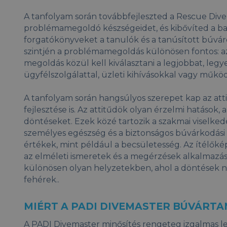
A tanfolyam során továbbfejleszted a Rescue Div
problémamegoldó készségeidet, és kibővíted a ba
forgatókönyveket a tanulók és a tanúsított búváro
szintjén a problémamegoldás különösen fontos: a
megoldás közül kell kiválasztani a legjobbat, legy
ügyfélszolgálattal, üzleti kihívásokkal vagy működ
A tanfolyam során hangsúlyos szerepet kap az att
fejlesztése is. Az attitűdök olyan érzelmi hatások,
döntéseket. Ezek közé tartozik a szakmai viselked
személyes egészség és a biztonságos búvárkodási 
értékek, mint például a becsületesség. Az ítélőkép
az elméleti ismeretek és a megérzések alkalmazá
különösen olyan helyzetekben, ahol a döntések 
fehérek..
MIÉRT A PADI DIVEMASTER BÚVÁRT
A PADI Divemaster minősítés rengeteg izgalmas l