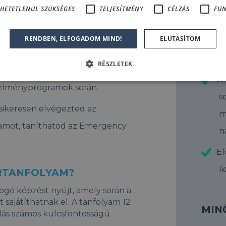
Re
HETETLENÜL SZÜKSÉGES
TELJESÍTMÉNY
CÉLZÁS
FUN
inősített búvárok számára tarthatsz
RENDBEN, ELFOGADOM MIND!
ELUTASÍTOM
A M
ásukat és gyakorlati készségeiket.
KEL
RÉSZLETEK
etsz minősített búvárok helyi
Le
 élményprogramok során.
s
sikeresen elvégezted az
m
yamot, taníthatod az Emergency
n
El
l
ÁRTANFOLYAM?
ogó képzést nyújt, amely során a
 sajátíthatnak el. A tanfolyam 12
MIN
odás számos kulcsfontosságú