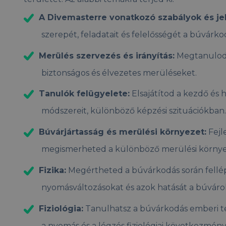
A Divemasterre vonatkozó szabályok és je
szerepét, feladatait és felelősségét a búvárk
Merülés szervezés és irányítás:
Megtanulod,
biztonságos és élvezetes merüléseket.
Tanulók felügyelete:
Elsajátítod a kezdő és
módszereit, különböző képzési szituációkban
Búvárjártasság és merülési környezet:
Fejl
megismerheted a különböző merülési környez
Fizika:
Megértheted a búvárkodás során fellépő
nyomásváltozásokat és azok hatását a búváro
Fiziológia:
Tanulhatsz a búvárkodás emberi tes
a nyomás és a légzés fiziológiai következmény