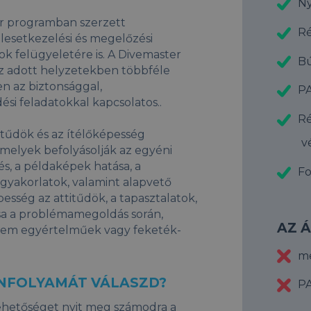
Ny
er programban szerzett
Ré
lesetkezelési és megelőzési
k felügyeletére is. A Divemaster
Bú
z adott helyzetekben többféle
en az biztonsággal,
PA
ési feladatokkal kapcsolatos..
Ré
itűdök és az ítélőképesség
v
 amelyek befolyásolják az egyéni
és, a példaképek hatása, a
Fo
gyakorlatok, valamint alapvető
esség az attitűdök, a tapasztalatok,
sa a problémamegoldás során,
AZ 
nem egyértelműek vagy feketék-
me
ANFOLYAMÁT VÁLASZD?
PA
ehetőséget nyit meg számodra a