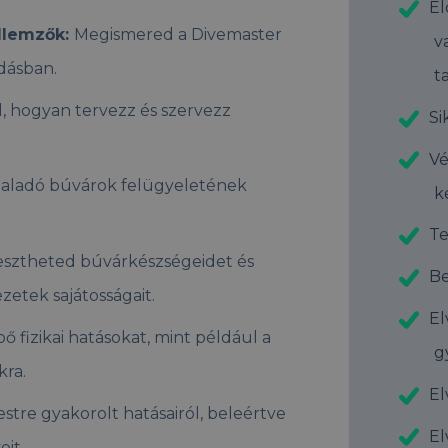
El
llemzők:
Megismered a Divemaster
v
odásban.
t
 hogyan tervezz és szervezz
Si
Vé
 haladó búvárok felügyeletének
k
.
Te
esztheted búvárkészségeidet és
Be
etek sajátosságait.
El
 fizikai hatásokat, mint például a
g
kra.
El
tre gyakorolt hatásairól, beleértve
El
eit.