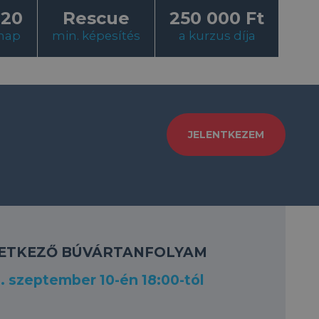
120
Rescue
250 000 Ft
nap
min. képesítés
a kurzus díja
JELENTKEZEM
ETKEZŐ BÚVÁRTANFOLYAM
. szeptember 10-én 18:00-tól