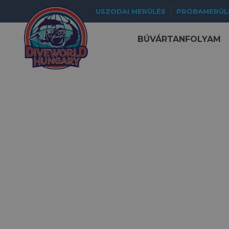
USZODAI MERÜLÉS
PRÓBAMERÜL
BÚVÁRTANFOLYAM