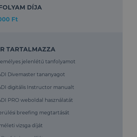
FOLYAM DÍJA
000 Ft
ÁR TARTALMAZZA
emélyes jelenlétű tanfolyamot
DI Divemaster tananyagot
DI digitális Instructor manualt
DI PRO weboldal használatát
rülési breefing megtartását
méleti vizsga díját