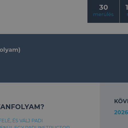
30
merülés
olyam)
KÖV
 TANFOLYAM?
2026
LÉ, ÉS VÁLJ PADI
ENÜL EGY PADI INSTRUCTOR