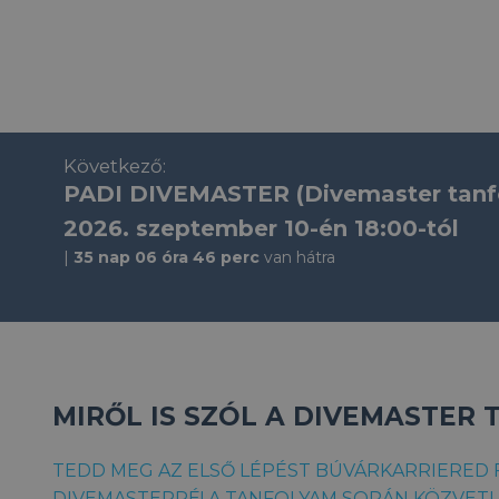
Következő:
PADI DIVEMASTER (Divemaster tanf
2026. szeptember 10-én 18:00-tól
35 nap 06 óra 46 perc
van hátra
MIRŐL IS SZÓL A DIVEMASTER
TEDD MEG AZ ELSŐ LÉPÉST BÚVÁRKARRIERED FE
DIVEMASTERRÉ! A TANFOLYAM SORÁN KÖZVETL