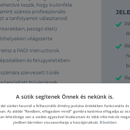
 lehetővé teszik, hogy különféle
JEL
mint számos professzionális
ezt a tanfolyamot választanod:
PA
nterekben, pezsgő életű
R
lőhelyeken világszerte
Ré
hetsz a PADI Instructorok
h
képzésében és felügyeletében.
b
számára szervezett túrák
Re
a a tanúsított búvároknak.
m
I Skin Diver program tanítására és
A sütik segítenek Önnek és nekünk is.
Az
dal sütiket használ a felhasználói élmény javítása érdekében funkcionális é
e
ban. Az alábbi "Rendben, elfogadom mind!" gombra kattintva elfogadja az össz
 és vezényelheted a PADI Discover
ban lehetősége van a sütiket egyesével kiválasztani és több információt megtu
a
jövőben bármikor visszavonhatja a hozzájárulását.
Bővebben
sztás a snorkel iránt érdeklődők