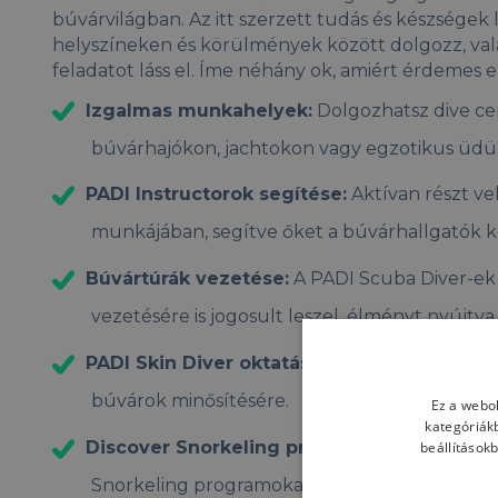
búvárvilágban. Az itt szerzett tudás és készségek
helyszíneken és körülmények között dolgozz, vala
feladatot láss el. Íme néhány ok, amiért érdemes 
Izgalmas munkahelyek:
Dolgozhatsz dive ce
búvárhajókon, jachtokon vagy egzotikus üdü
PADI Instructorok segítése:
Aktívan részt ve
munkájában, segítve őket a búvárhallgatók 
Búvártúrák vezetése:
A PADI Scuba Diver-ek 
vezetésére is jogosult leszel, élményt nyújtv
PADI Skin Diver oktatás:
Képessé válsz a PAD
búvárok minősítésére.
Ez a webol
kategóriák
Discover Snorkeling programok:
Taníthatod
beállítások
Snorkeling programokat, amely népszerű vála