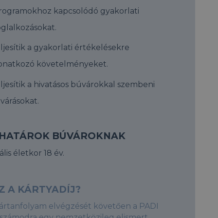
rogramokhoz kapcsolódó gyakorlati
oglalkozásokat.
ljesítik a gyakorlati értékelésekre
onatkozó követelményeket.
ljesítik a hivatásos búvárokkal szembeni
lvárásokat.
HATÁROK BÚVÁROKNAK
lis életkor 18 év.
Z A KÁRTYADÍJ?
ártanfolyam elvégzését követően a PADI
ít számodra egy nemzetközileg elismert