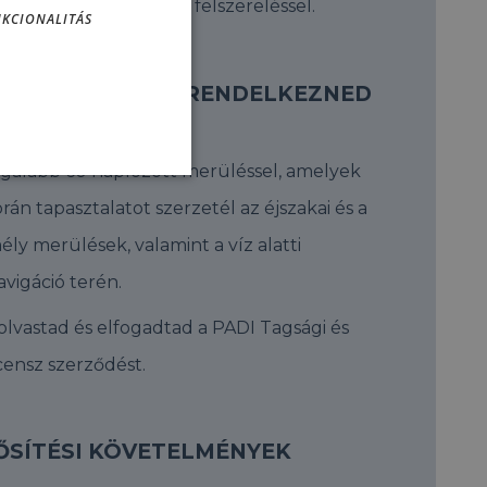
ndelkezned kell saját felszereléssel.
KCIONALITÁS
INŐSÍTÉS ELŐTT RENDELKEZNED
L
galább 60 naplózott merüléssel, amelyek
orán tapasztalatot szerzetél az éjszakai és a
ély merülések, valamint a víz alatti
avigáció terén.
olvastad és elfogadtad a PADI Tagsági és
icensz szerződést.
ŐSÍTÉSI KÖVETELMÉNYEK