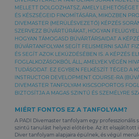
MELLETT DOLGOZHATSZ, AMELY LEHETŐSÉGET
ÉS KÉSZSÉGEID FINOMÍTÁSÁRA, MIKÖZBEN PRO
DIVEMASTER (MERÜLÉSVEZETŐ) KÉPZÉS SOR
SZERVEZZ BÚVÁRTÚRÁKAT, HOGYAN FELÜGYELD 
HOGYAN TÁMOGASD BÚVÁRTÁRSAIDAT A KÉPZÉ
BÚVÁRTANFOLYAM SEGÍT FELISMERNI SAJÁT FIZI
ÉS SEGÍT AZOK LEKÜZDÉSÉBEN IS. A KÉPZÉS ELM
FOGLALKOZÁSOKBÓL ÁLL, AMELYEK VÉGÉN HIV
TUDÁSODAT. EZ EGYBEN FELKÉSZÍT TÉGED A K
INSTRUCTOR DEVELOPMENT COURSE-RA (BÚVÁ
DIVEMASTER TANFOLYAM KISCSOPORTOS FOGLA
BIZTOSÍTJA A MAGAS SZINTŰ ÉS SZEMÉLYRE S
MIÉRT FONTOS EZ A TANFOLYAM?
A PADI Divemaster tanfolyam egy professzionális 
szintű tanulást helyezi előtérbe. Az itt elsajátíto
Diver tanfolyam alapjaira épülnek, és végül merü