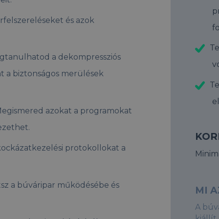
p
felszereléseket és azok
f
Te
tanulhatod a dekompressziós
v
át a biztonságos merülések
Te
e
egismered azokat a programokat
ezethet.
KOR
 kockázatkezelési protokollokat a
Minimá
tsz a búváripar működésébe és
MI A
A búv
kiáll