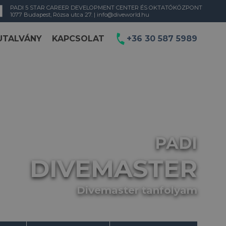
PADI 5 STAR CAREER DEVELOPMENT CENTER ÉS OKTATÓKÖZPONT
1077 Budapest, Rózsa utca 27. |
info@diveworld.hu
UTALVÁNY
KAPCSOLAT
+36 30 587 5989
PADI
DIVEMASTER
Divemaster tanfolyam