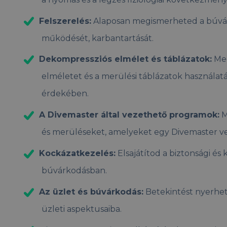
Felszerelés:
Alaposan megismerheted a búvár
működését, karbantartását.
Dekompressziós elmélet és táblázatok:
Meg
elméletet és a merülési táblázatok használat
érdekében.
A Divemaster által vezethető programok:
M
és merüléseket, amelyeket egy Divemaster v
Kockázatkezelés:
Elsajátítod a biztonsági és
búvárkodásban.
Az üzlet és búvárkodás:
Betekintést nyerhe
üzleti aspektusaiba.