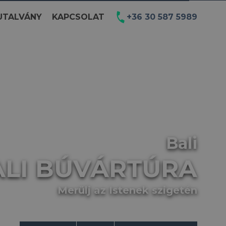
UTALVÁNY
KAPCSOLAT
+36 30 587 5989
Bali
ALI BÚVÁRTÚRA
Merülj az Istenek szigetén