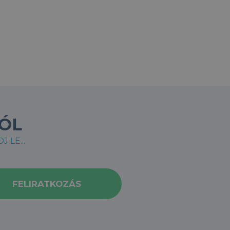
ÓL
 LE...