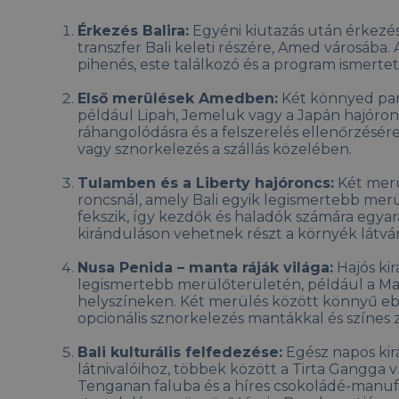
Érkezés Balira:
Egyéni kiutazás után érkezé
transzfer Bali keleti részére, Amed városába. A
pihenés, este találkozó és a program ismertet
Első merülések Amedben:
Két könnyed par
például Lipah, Jemeluk vagy a Japán hajóron
ráhangolódásra és a felszerelés ellenőrzésére
vagy sznorkelezés a szállás közelében.
Tulamben és a Liberty hajóroncs:
Két merül
roncsnál, amely Bali egyik legismertebb merü
fekszik, így kezdők és haladók számára egyar
kiránduláson vehetnek részt a környék látvá
Nusa Penida – manta ráják világa:
Hajós kir
legismertebb merülőterületén, például a Man
helyszíneken. Két merülés között könnyű ebé
opcionális sznorkelezés mantákkal és színes 
Bali kulturális felfedezése:
Egész napos kirá
látnivalóihoz, többek között a Tirta Gangga víz
Tenganan faluba és a híres csokoládé-manuf