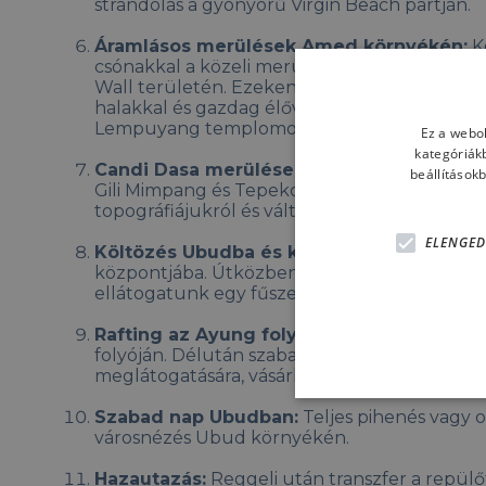
strandolás a gyönyörű Virgin Beach partján.
Áramlásos merülések Amed környékén:
Ké
csónakkal a közeli merülőhelyeken, példáu
Wall területén. Ezeken a helyeken gyakran 
halakkal és gazdag élővilággal. A kísérők ez
Lempuyang templomot.
Ez a webol
kategóriák
Candi Dasa merülések:
Két merülés a Candi
beállítások
Gili Mimpang és Tepekong merülőhelyeken. 
topográfiájukról és változatos élővilágukról h
ELENGED
Költözés Ubudba és kirándulás:
Utazás Ubud
központjába. Útközben megállunk a Batur 
ellátogatunk egy fűszerkertbe és a híres Tir
Rafting az Ayung folyón:
Izgalmas rafting t
folyóján. Délután szabad program, lehetősé
meglátogatására, vásárlásra vagy pihenésre.
Szabad nap Ubudban:
Teljes pihenés vagy o
városnézés Ubud környékén.
Hazautazás:
Reggeli után transzfer a repülő