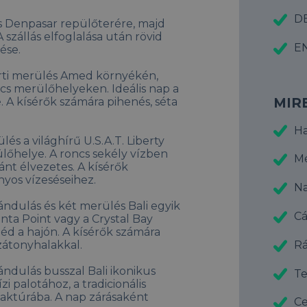
DE
s Denpasar repülőterére, majd
 szállás elfoglalása után rövid
EN
ése.
ti merülés Amed környékén,
cs merülőhelyeken. Ideális nap a
MIR
. A kísérők számára pihenés, séta
Ha
és a világhírű U.S.A.T. Liberty
lőhelye. A roncs sekély vízben
M
ánt élvezetes. A kísérők
nyos vízeséseihez.
Na
ándulás és két merülés Bali egyik
C
ta Point vagy a Crystal Bay
d a hajón. A kísérők számára
Rá
zátonyhalakkal.
ndulás busszal Bali ikonikus
T
i palotához, a tradicionális
aktúrába. A nap zárásaként
Ce