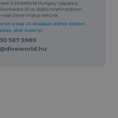
inket! A DiveWorld Hungary csapata a
lkezésedre áll az alábbi telefonszámon,
e-mail címre írhatsz nekünk.
onon a nap 24 órájában elérsz minket,
átran, akár most is!
 30 587 5989
o@diveworld.hu