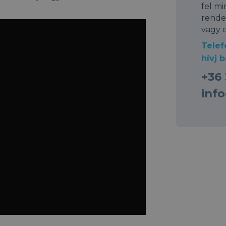
fel m
rende
vagy 
Telef
hívj b
+36
inf