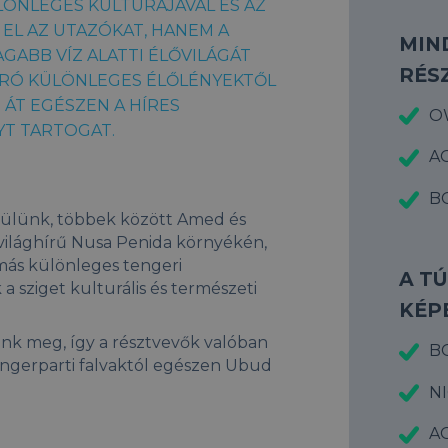
LÖNLEGES KULTÚRÁJÁVAL ÉS AZ
EL AZ UTAZÓKAT, HANEM A
MIN
GABB VÍZ ALATTI ÉLŐVILÁGÁT
RÉS
APRÓ KÜLÖNLEGES ÉLŐLÉNYEKTŐL
ÁT EGÉSZEN A HÍRES
O
T TARTOGAT.
A
BO
rülünk, többek között Amed és
 világhírű Nusa Penida környékén,
 más különleges tengeri
A T
a sziget kulturális és természeti
KÉP
unk meg, így a résztvevők valóban
BO
tengerparti falvaktól egészen Ubud
NI
A