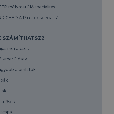
EP mélymerülő specialitás
RICHED AIR nitrox specialitás
E SZÁMÍTHATSZ?
jós merülések
élymerülések
gyobb áramlatok
ápák
ják
eknősök
tcápa