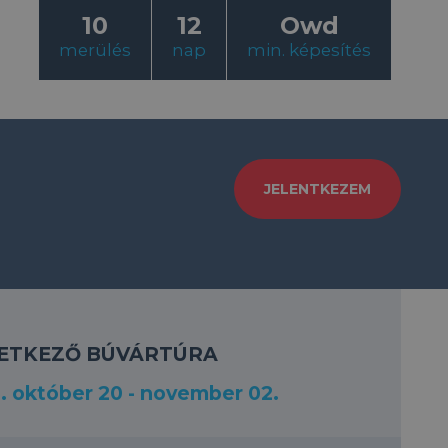
10
12
Owd
merülés
nap
min. képesítés
JELENTKEZEM
ETKEZŐ BÚVÁRTÚRA
. október 20 - november 02.