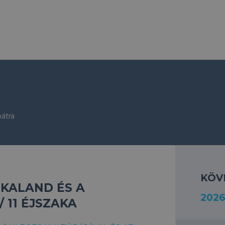
hátra
KÖV
RKALAND ÉS A
2026
/ 11 ÉJSZAKA