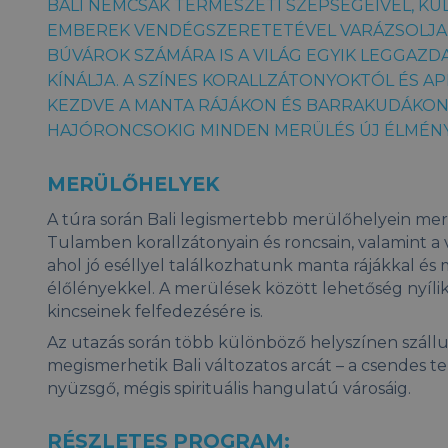
BALI NEMCSAK TERMÉSZETI SZÉPSÉGEIVEL, KÜ
EMBEREK VENDÉGSZERETETÉVEL VARÁZSOLJA 
BÚVÁROK SZÁMÁRA IS A VILÁG EGYIK LEGGAZDA
KÍNÁLJA. A SZÍNES KORALLZÁTONYOKTÓL ÉS 
KEZDVE A MANTA RÁJÁKON ÉS BARRAKUDÁKON 
HAJÓRONCSOKIG MINDEN MERÜLÉS ÚJ ÉLMÉNY
MERÜLŐHELYEK
A túra során Bali legismertebb merülőhelyein me
Tulamben korallzátonyain és roncsain, valamint a
ahol jó eséllyel találkozhatunk manta rájákkal és
élőlényekkel. A merülések között lehetőség nyílik 
kincseinek felfedezésére is.
Az utazás során több különböző helyszínen száll
megismerhetik Bali változatos arcát – a csendes 
nyüzsgő, mégis spirituális hangulatú városáig.
RÉSZLETES PROGRAM: