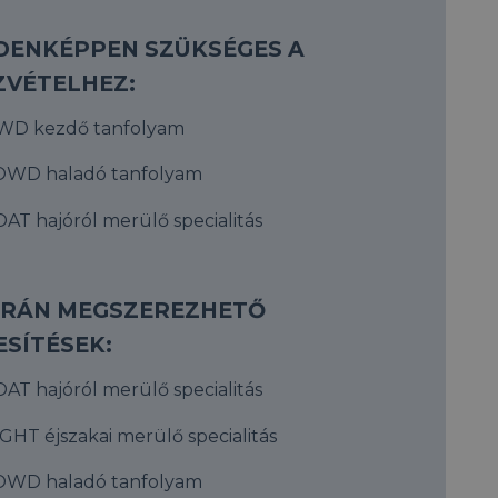
DENKÉPPEN SZÜKSÉGES A
ZVÉTELHEZ:
WD kezdő tanfolyam
OWD haladó tanfolyam
AT hajóról merülő specialitás
ÚRÁN MEGSZEREZHETŐ
ESÍTÉSEK:
AT hajóról merülő specialitás
GHT éjszakai merülő specialitás
OWD haladó tanfolyam