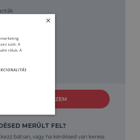
anták
×
lfinek
ínes halak
s marketing
es sütit. A
rallok
dni róluk. A
uper hangulat
KCIONALITÁS
JELENTKEZEM
DÉSED MERÜLT FEL?
tkezz bátran, vagy ha kérdésed van keress