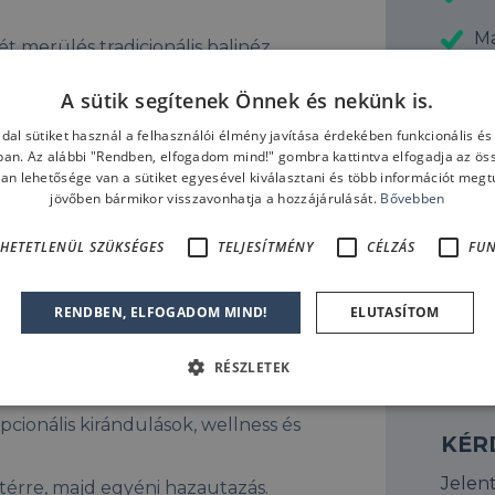
M
t merülés tradicionális balinéz
l Bunutan, Deep Blue vagy Amed
De
találkozhatunk nagyobb testű
A sütik segítenek Önnek és nekünk is.
en a napon meglátogatják a híres
Sz
dal sütiket használ a felhasználói élmény javítása érdekében funkcionális é
ban. Az alábbi "Rendben, elfogadom mind!" gombra kattintva elfogadja az össz
 Dasa környéki szikláknál, például
Ko
ban lehetősége van a sütiket egyesével kiválasztani és több információt megtu
Ezek a helyszínek izgalmas
jövőben bármikor visszavonhatja a hozzájárulását.
Bővebben
íresek.
Sz
HETETLENÜL SZÜKSÉGES
TELJESÍTMÉNY
CÉLZÁS
FUN
ba, Bali művészeti és spirituális
vulkán pereménél, majd
ta Empul szent forráshoz.
RENDBEN, ELFOGADOM MIND!
ELUTASÍTOM
úra Bali egyik legszebb dzsungeles
g az ubudi majomerdő
RÉSZLETEK
pcionális kirándulások, wellness és
KÉR
Jelen
térre, majd egyéni hazautazás.