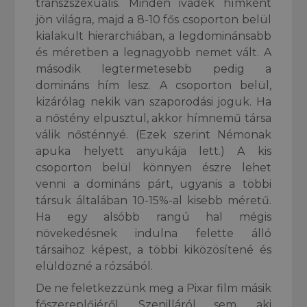
transzszexuális. Minden ivadék hímként
jön világra, majd a 8-10 fős csoporton belül
kialakult hierarchiában, a legdominánsabb
és méretben a legnagyobb nemet vált. A
második legtermetesebb pedig a
domináns hím lesz. A csoporton belül,
kizárólag nekik van szaporodási joguk. Ha
a nőstény elpusztul, akkor hímnemű társa
válik nősténnyé. (Ezek szerint Némonak
apuka helyett anyukája lett.) A kis
csoporton belül könnyen észre lehet
venni a domináns párt, ugyanis a többi
társuk általában 10-15%-al kisebb méretű.
Ha egy alsóbb rangú hal mégis
növekedésnek indulna felette álló
társaihoz képest, a többi kiközösítené és
elüldözné a rózsából.
De ne feletkezzünk meg a Pixar film másik
főszereplőjéről, Szenilláról sem, aki