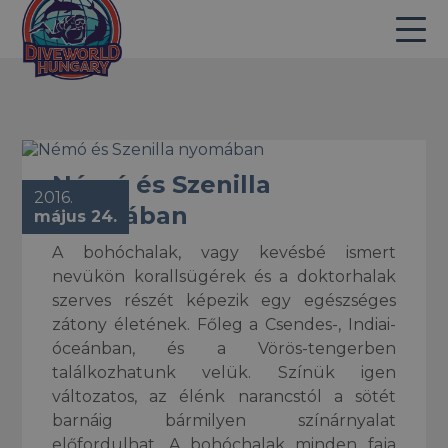
Némó és Szenilla
2016.
nyomában
május 24.
A bohóchalak, vagy kevésbé ismert
nevükön korallsügérek és a doktorhalak
szerves részét képezik egy egészséges
zátony életének. Főleg a Csendes-, Indiai-
óceánban, és a Vörös-tengerben
találkozhatunk velük. Színük igen
változatos, az élénk narancstól a sötét
barnáig bármilyen színárnyalat
előfordulhat. A bohóchalak minden faja