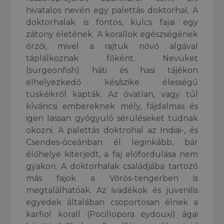
hivatalos nevén egy palettás doktorhal. A
doktorhalak is fontos, kulcs fajai egy
zátony életének. A korallok egészségének
őrzői, mivel a rajtuk növő algával
táplálkoznak főként. Nevüket
(surgeonfish) háti és hasi tájékon
elhelyezkedő kés/szike élességű
tüskéikről kapták. Az óvatlan, vagy túl
kíváncsi embereknek mély, fájdalmas és
igen lassan gyógyuló sérüléseket tudnak
okozni. A palettás doktrohal az Indiai-, és
Csendes-óceánban él leginkább, bár
élőhelye kiterjedt, a faj előfordulása nem
gyakori. A doktorhalak családjába tartozó
más fajok a Vörös-tengerben is
megtalálhatóak. Az ivadékok és juvenilis
egyedek általában csoportosan élnek a
karfiol korall (Pocillopora eydouxi) ágai