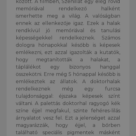
között. A filmben, Szenillát egy elég rövid
memóriával rendelkező halként
ismerhette meg a világ. A valóságban
ennek az ellenkezője igaz. Ezek a halak
rendkívül jó memóriával és tanulási
képességekkel rendelkeznek. Számos
dologra hónapokkal később is képesek
emlékezni, ezt azzal igazolták a kutatók,
hogy megtanították a halakat, a
táplálékot egy bizonyos hanggal
összekötni. Erre még 5 hónappal később is
emlékeztek az állatok. A doktorhalak
rendelkeznek még egy furcsa
tulajdonsággal: éjszaka képesek színt
váltani. A palettás doktorhal ragyogó kék
színe éjjel megfakul, szinte fehéres-lilás
árnyalatot vesz fel. Ezt a jelenséget azzal
magyarázzák, hogy éjjel, a bőrben
található speciális pigmentek másként