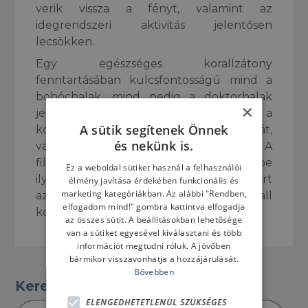
verik vissza a fényt, valamint az
idegrendszeri aktivitás jelentősen
lecsökken.
Egy egészséges korallzátony
fenntartásában kulcsfontosságú mind a
bohóchalak, mind pedig a doktorhalak
×
jelenléte. Hiányuk hamar okozná a
A sütik segítenek Önnek
korallok elalgásodását, és pusztulását,
és nekünk is.
valamint kártékony fajok elszaporodását. A
filmmel ellentétben soha, ne gyűjtsünk be
Ez a weboldal sütiket használ a felhasználói
ilyen fajokat akváriumi díszhalnak, mert
élmény javítása érdekében funkcionális és
marketing kategóriákban. Az alábbi "Rendben,
azzal lehet, hogy halálra ítéljük az a korall
elfogadom mind!" gombra kattintva elfogadja
közösséget!
az összes sütit. A beállításokban lehetősége
van a sütiket egyesével kiválasztani és több
információt megtudni róluk. A jövőben
bármikor visszavonhatja a hozzájárulását.
Bővebben
Keresés a Blogban
ELENGEDHETETLENÜL SZÜKSÉGES