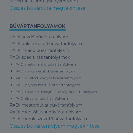
Búvártúra Dorog (Magyarország)
Összes búvártúra megtekintése
BÚVÁRTANFOLYAMOK
PADI kezdő búvártanfolyam
PADI online kezdő búvártanfolyam
PADI haladó búvártanfolyam
PADI specialitás tanfolyamok
PADI mélymerülő búvártanfolyam
PADI roncsmerülő búvártanfolyam
PADI dúsított levegős búvártanfolyam
PADI hajóról merülő búvártanfolyam
PADI tökéletes lebegőképesség búvártanfolyam
PADI éjszakai búvártanfolyam
PADI mesterbúvár búvártanfolyam
PADI mentőbúvár búvártanfolyam
PADI merülésvezető búvártanfolyam
Összes búvártanfolyam megtekintése