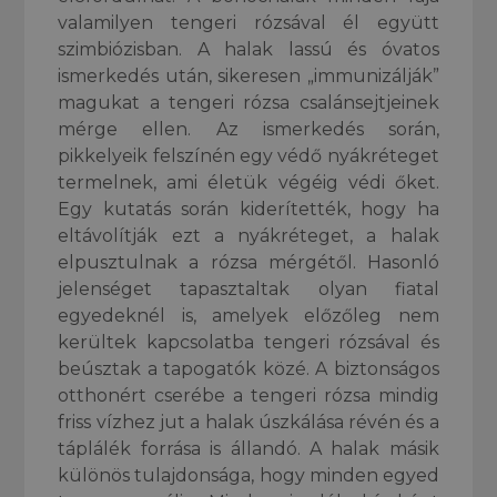
valamilyen tengeri rózsával él együtt
szimbiózisban. A halak lassú és óvatos
ismerkedés után, sikeresen „immunizálják”
magukat a tengeri rózsa csalánsejtjeinek
mérge ellen. Az ismerkedés során,
pikkelyeik felszínén egy védő nyákréteget
termelnek, ami életük végéig védi őket.
Egy kutatás során kiderítették, hogy ha
eltávolítják ezt a nyákréteget, a halak
elpusztulnak a rózsa mérgétől. Hasonló
jelenséget tapasztaltak olyan fiatal
egyedeknél is, amelyek előzőleg nem
kerültek kapcsolatba tengeri rózsával és
beúsztak a tapogatók közé. A biztonságos
otthonért cserébe a tengeri rózsa mindig
friss vízhez jut a halak úszkálása révén és a
táplálék forrása is állandó. A halak másik
különös tulajdonsága, hogy minden egyed