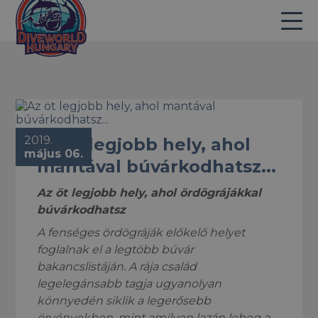
2019.
Az öt legjobb hely, ahol
május 06.
mantával búvárkodhatsz...
Az öt legjobb hely, ahol ördögrájákkal
búvárkodhatsz
A fenséges ördögráják előkelő helyet
foglalnak el a legtöbb búvár
bakancslistáján. A rája család
legelegánsabb tagja ugyanolyan
könnyedén siklik a legerősebb
örvényekben, mint amilyen lazán lebeg a