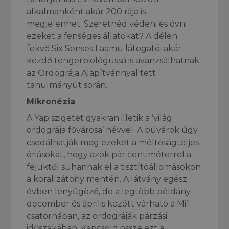
alkalmanként akár 200 rája is
megjelenhet. Szeretnéd védeni és óvni
ezeket a fenséges állatokat? A délen
fekvő Six Senses Laamu látogatói akár
kezdő tengerbiológussá is avanzsálhatnak
az Ördögrája Alapítvánnyal tett
tanulmányút során.
Mikronézia
A Yap szigetet gyakran illetik a ’világ
ördögrája fővárosa’ névvel. A búvárok úgy
csodálhatják meg ezeket a méltóságteljes
óriásokat, hogy azok pár centiméterrel a
fejüktől suhannak el a tisztítóállomásokon
a korallzátony mentén. A látvány egész
évben lenyűgöző, de a legtöbb példány
december és április között várható a Mi’l
csatornában, az ördögráják párzási
időszakában. Kapcsold össze ezt a