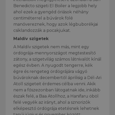
Benedicto szigeti El Boiler a legjobb hely
ahol ezek a gyengéd óriások néhány
centiméterrel a búvárok fölé
manővereznek, hogy azok légbuborékjai
csiklandozzák a pocakjukat.
Maldív szigetek
A Maldív szigetek nem más, mint egy
ördögrája-mennyországot megtestesítő
zátony, a szigetvilág számos látnivalót kínál
egész évben. A nyugodt tengerre, kék
égre és rengeteg ördögrájára vágyó
búvároknak decembertől áprilisig a Dél-Ari
Atoll szigeteit érdemes célba venni. Akik
nem a főszezonban látogatnak ide, inkább
észak felé, a Baa Atollhoz, a Hanifaru öböl
felé vegyék az irányt, ahol a sznorizók
elképesztő ördögrája etetésnek lehetnek
tanúi június és november között;