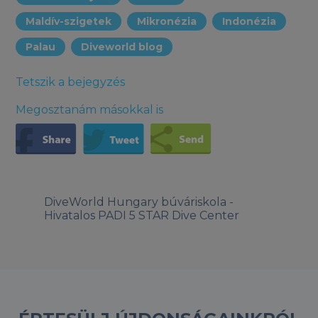
Maldív-szigetek
Mikronézia
Indonézia
Palau
Diveworld blog
Tetszik a bejegyzés
Megosztanám másokkal is
DiveWorld Hungary búváriskola -
Hivatalos PADI 5 STAR Dive Center