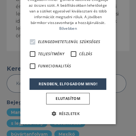
az összes sütit. A beállításokban lehetősége
érdemes ide ellátogatni, ekkor szemtanúi
van a sütiket egyesével kiválasztani és több
lehetünk az egyedülálló ördögrája párzási
információt megtudni róluk. A jövőben
időszaknak, amely kétségtelenül az egyik
bármikor visszavonhatja a hozzájárulását.
legnagyszerűbb élményt nyújtja az
Bővebben
ördögrájákra kíváncsi búvároknak.
ELENGEDHETETLENÜL SZÜKSÉGES
TELJESÍTMÉNY
CÉLZÁS
FUNKCIONALITÁS
Keresés a Blogban
RENDBEN, ELFOGADOM MIND!
ELUTASÍTOM
Bejegyzés cimkéi
Manta
Ördögrája
merülé
RÉSZLETEK
s legjobb hely
búvárkodás
búvártanfolyam
Mexikó