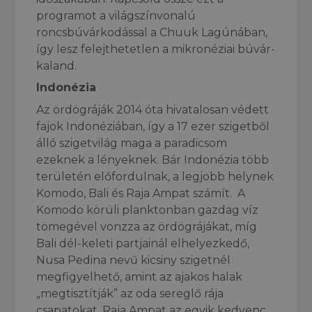
programot a világszínvonalú
roncsbúvárkodással a Chuuk Lagúnában,
így lesz felejthetetlen a mikronéziai búvár-
kaland.
Indonézia
Az ördögráják 2014 óta hivatalosan védett
fajok Indonéziában, így a 17 ezer szigetből
álló szigetvilág maga a paradicsom
ezeknek a lényeknek. Bár Indonézia több
területén előfordulnak, a legjobb helynek
Komodo, Bali és Raja Ampat számít. A
Komodo körüli planktonban gazdag víz
tömegével vonzza az ördögrájákat, míg
Bali dél-keleti partjainál elhelyezkedő,
Nusa Pedina nevű kicsiny szigetnél
megfigyelhető, amint az ajakos halak
„megtisztítják” az oda sereglő rája
csapatokat. Raja Ampat az egyik kedvenc