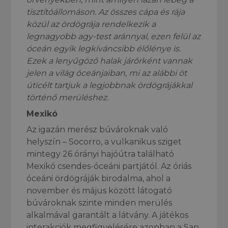
tisztítóállomáson. Az összes cápa és rája
közül az ördögrája rendelkezik a
legnagyobb agy-test aránnyal, ezen felül az
óceán egyik legkíváncsibb élőlénye is.
Ezek a lenyűgöző halak járőrként vannak
jelen a világ óceánjaiban, mi az alábbi öt
úticélt tartjuk a legjobbnak ördögrájákkal
történő merüléshez.
Mexikó
Az igazán merész búvároknak való
helyszín – Socorro, a vulkanikus sziget
mintegy 26 órányi hajóútra található
Mexikó csendes-óceáni partjától. Az óriás
óceáni ördögráják birodalma, ahol a
november és május között látogató
búvároknak szinte minden merülés
alkalmával garantált a látvány. A játékos
interakciók megfigyelésére azonban a San