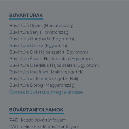
BÚVÁRTÚRÁK
Búvártúra Rovinj (Horvátország)
Búvártúra Senj (Horvátország)
Búvártúra Hurghada (Egyiptom)
Búvártúra Dahab (Egyiptom)
Búvártúra Déli Hajós szafari (Egyiptom)
Búvártúra Északi Hajós szafari (Egyiptom)
Búvártúra Daedalus Hajós szafari (Egyiptom)
Búvártúra Maafushi (Maldív-szigetek)
Búvártúra az Istenek szigete (Bali)
Búvártúra Dorog (Magyarország)
Összes búvártúra megtekintése
BÚVÁRTANFOLYAMOK
PADI kezdő búvártanfolyam
PADI online kezdő búvártanfolyam