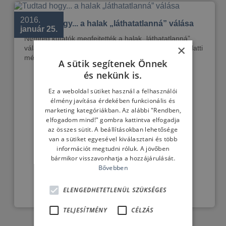
2016.
Tudtad hogy... a halak „láthatatlanná” válása
január 25.
Nemrég kutatók megfejtették a halak „láthatatlanná”
×
válásának rejtélyét. Az emberi szem számára a víz alatti
mélység...
A sütik segítenek Önnek
és nekünk is.
Ez a weboldal sütiket használ a felhasználói
élmény javítása érdekében funkcionális és
marketing kategóriákban. Az alábbi "Rendben,
elfogadom mind!" gombra kattintva elfogadja
az összes sütit. A beállításokban lehetősége
van a sütiket egyesével kiválasztani és több
információt megtudni róluk. A jövőben
bármikor visszavonhatja a hozzájárulását.
Bővebben
ELENGEDHETETLENÜL SZÜKSÉGES
TELJESÍTMÉNY
CÉLZÁS