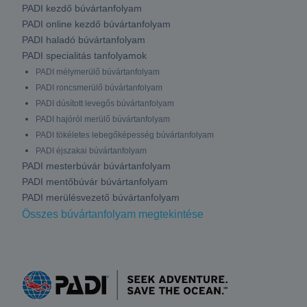
PADI kezdő búvártanfolyam
PADI online kezdő búvártanfolyam
PADI haladó búvártanfolyam
PADI specialitás tanfolyamok
PADI mélymerülő búvártanfolyam
PADI roncsmerülő búvártanfolyam
PADI dúsított levegős búvártanfolyam
PADI hajóról merülő búvártanfolyam
PADI tökéletes lebegőképesség búvártanfolyam
PADI éjszakai búvártanfolyam
PADI mesterbúvár búvártanfolyam
PADI mentőbúvár búvártanfolyam
PADI merülésvezető búvártanfolyam
Összes búvártanfolyam megtekintése