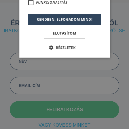
FUNKCIONALITÁS
RENDBEN, ELFOGADOM MIND!
ÉRTESÜLJ ÚJDONSÁGAINKRÓL
IRATKOZZ FEL HÍRLEVELÜNKRE, HOGY SEMMIRŐL SE
ELUTASÍTOM
MARADJ LE...
RÉSZLETEK
VAGY KÖVESS MINKET