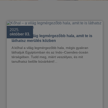
2025.
október 03.
Kőhal – a világ legmérgezőbb hala, amit te is
láthatsz merülés közben
A kőhal a világ legmérgezőbb hala, mégis gyakran
láthatjuk Egyiptomban és az Indo–Csendes-óceán
térségében. Tudd meg, miért veszélyes, és mit
tanulhatsz belőle búvárként!...