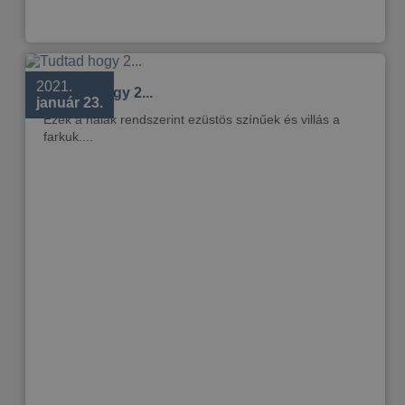
2021.
Tudtad hogy 2...
január 23.
Ezek a halak rendszerint ezüstös színűek és villás a
farkuk....