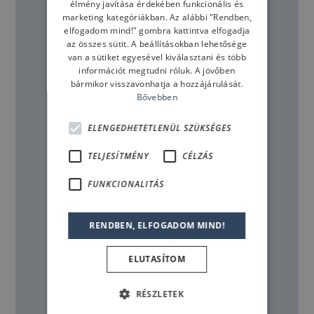
élmény javítása érdekében funkcionális és
marketing kategóriákban. Az alábbi "Rendben,
elfogadom mind!" gombra kattintva elfogadja
az összes sütit. A beállításokban lehetősége
JELENTKEZÉS FELTÉTELE
van a sütiket egyesével kiválasztani és több
információt megtudni róluk. A jövőben
Minősített PADI Advanced Open
bármikor visszavonhatja a hozzájárulását.
Bővebben
Water Diver-nek kell lennie (vagy
más képzési szervezettől
ELENGEDHETETLENÜL SZÜKSÉGES
származó olyan minősítő
TELJESÍTMÉNY
CÉLZÁS
bizonyítvánnyal kell
FUNKCIONALITÁS
rendelkeznie, amely hasonló a
PADI Advanced Open Water
RENDBEN, ELFOGADOM MIND!
Diver-hez).
ELUTASÍTOM
KORHATÁROK BÚVÁROKNAK
RÉSZLETEK
Minimális életkor 15 év.