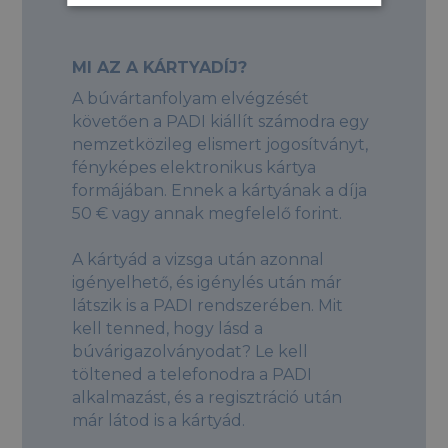
MI AZ A KÁRTYADÍJ?
A búvártanfolyam elvégzését
követően a PADI kiállít számodra egy
nemzetközileg elismert jogosítványt,
fényképes elektronikus kártya
formájában. Ennek a kártyának a díja
50 € vagy annak megfelelő forint.
A kártyád a vizsga után azonnal
igényelhető, és igénylés után már
látszik is a PADI rendszerében. Mit
kell tenned, hogy lásd a
búvárigazolványodat? Le kell
töltened a telefonodra a PADI
alkalmazást, és a regisztráció után
már látod is a kártyád.