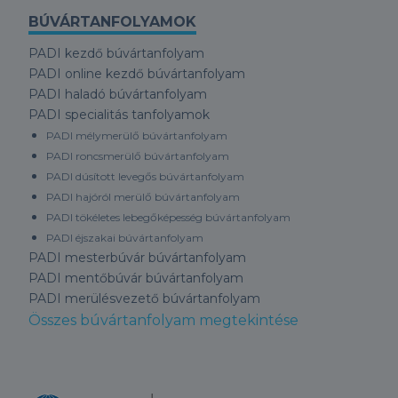
BÚVÁRTANFOLYAMOK
PADI kezdő búvártanfolyam
PADI online kezdő búvártanfolyam
PADI haladó búvártanfolyam
PADI specialitás tanfolyamok
PADI mélymerülő búvártanfolyam
PADI roncsmerülő búvártanfolyam
PADI dúsított levegős búvártanfolyam
PADI hajóról merülő búvártanfolyam
PADI tökéletes lebegőképesség búvártanfolyam
PADI éjszakai búvártanfolyam
PADI mesterbúvár búvártanfolyam
PADI mentőbúvár búvártanfolyam
PADI merülésvezető búvártanfolyam
Összes búvártanfolyam megtekintése