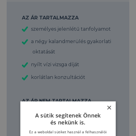
AZ ÁR TARTALMAZZA
személyes jelenlétű tanfolyamot
a négy kalandmerülés gyakorlati
oktatását
nyílt vízi vizsga díját
korlátlan konzultációt
AZ ÁR NEM TARTALMAZZA
×
merülések költségeit
A sütik segítenek Önnek
és nekünk is.
PADI nemzetközi kártyadíj
Ez a weboldal sütiket használ a felhasználói
költségét (50 €)