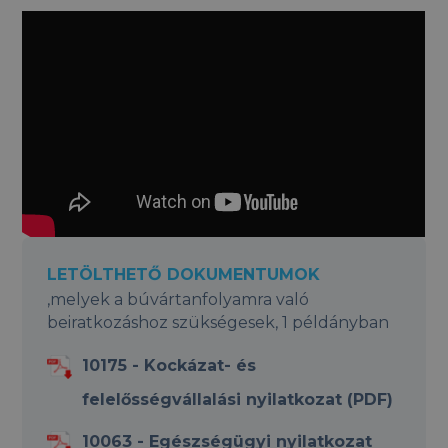
LETÖLTHETŐ DOKUMENTUMOK
,melyek a búvártanfolyamra való
beiratkozáshoz szükségesek, 1 példányban
10175 - Kockázat- és
felelősségvállalási nyilatkozat (PDF)
10063 - Egészségügyi nyilatkozat