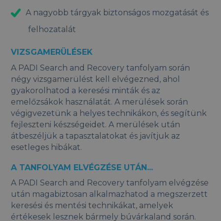
A nagyobb tárgyak biztonságos mozgatását és
felhozatalát
VIZSGAMERÜLÉSEK
A PADI Search and Recovery tanfolyam során
négy vizsgamerülést kell elvégezned, ahol
gyakorolhatod a keresési minták és az
emelőzsákok használatát. A merülések során
végigvezetünk a helyes technikákon, és segítünk
fejleszteni készségeidet. A merülések után
átbeszéljük a tapasztalatokat és javítjuk az
esetleges hibákat.
A TANFOLYAM ELVÉGZÉSE UTÁN...
A PADI Search and Recovery tanfolyam elvégzése
után magabiztosan alkalmazhatod a megszerzett
keresési és mentési technikákat, amelyek
értékesek lesznek bármely búvárkaland során.