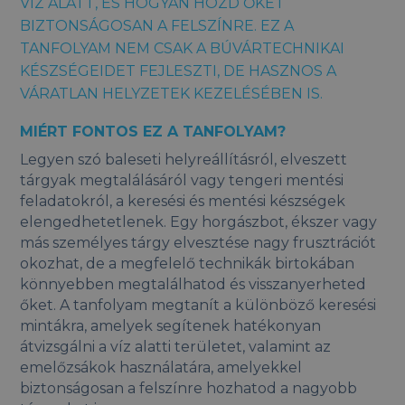
VÍZ ALATT, ÉS HOGYAN HOZD ŐKET
BIZTONSÁGOSAN A FELSZÍNRE. EZ A
TANFOLYAM NEM CSAK A BÚVÁRTECHNIKAI
KÉSZSÉGEIDET FEJLESZTI, DE HASZNOS A
VÁRATLAN HELYZETEK KEZELÉSÉBEN IS.
MIÉRT FONTOS EZ A TANFOLYAM?
Legyen szó baleseti helyreállításról, elveszett
tárgyak megtalálásáról vagy tengeri mentési
feladatokról, a keresési és mentési készségek
elengedhetetlenek. Egy horgászbot, ékszer vagy
más személyes tárgy elvesztése nagy frusztrációt
okozhat, de a megfelelő technikák birtokában
könnyebben megtalálhatod és visszanyerheted
őket. A tanfolyam megtanít a különböző keresési
mintákra, amelyek segítenek hatékonyan
átvizsgálni a víz alatti területet, valamint az
emelőzsákok használatára, amelyekkel
biztonságosan a felszínre hozhatod a nagyobb