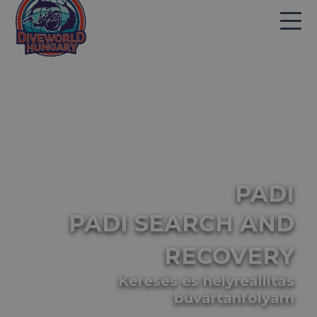
PADI
PADI SEARCH AND
RECOVERY
Keresés és helyreállítás
búvártanfolyam