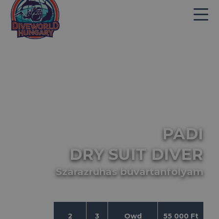
PADI
DRY SUIT DIVER
Szárazruhás búvártanfolyam
2
3
Owd
55 000 Ft