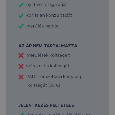
nyílt vízi vizsga díját
korlátlan konzultációt
merülési naplót
AZ ÁR NEM TARTALMAZZA
merülések költségeit
szárazruha költségét
PADI nemzetközi kártyadíj
költségét (50 €)
JELENTKEZÉS FELTÉTELE
Rendelkezned kell PADI Open