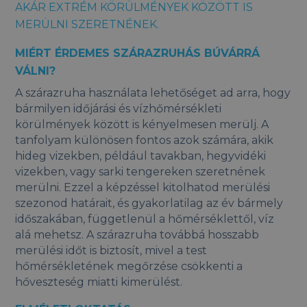
AKÁR EXTRÉM KÖRÜLMÉNYEK KÖZÖTT IS
MERÜLNI SZERETNÉNEK.
MIÉRT ÉRDEMES SZÁRAZRUHÁS BÚVÁRRÁ
VÁLNI?
A szárazruha használata lehetőséget ad arra, hogy
bármilyen időjárási és vízhőmérsékleti
körülmények között is kényelmesen merülj. A
tanfolyam különösen fontos azok számára, akik
hideg vizekben, például tavakban, hegyvidéki
vizekben, vagy sarki tengereken szeretnének
merülni. Ezzel a képzéssel kitolhatod merülési
szezonod határait, és gyakorlatilag az év bármely
időszakában, függetlenül a hőmérséklettől, víz
alá mehetsz. A szárazruha továbbá hosszabb
merülési időt is biztosít, mivel a test
hőmérsékletének megőrzése csökkenti a
hőveszteség miatti kimerülést.