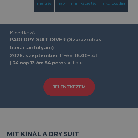
merülés
nap
min. képesítés
a kurzus díja
Következő:
PADI DRY SUIT DIVER (Szárazruhás
búvártanfolyam)
2026. szeptember 11-én 18:00-tól
34 nap 13 óra 54 perc
van hátra
JELENTKEZEM
MIT KÍNÁL A DRY SUIT