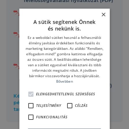
felelősségvállalási nyilatkozat (PDF)
×
10063 - Egészségügyi nyilatkozat
A sütik segítenek Önnek
búvárkodáshoz (PDF)
és nekünk is.
10060 - Szabványos búvár
Ez a weboldal sütiket használ a felhasználói
élmény javítása érdekében funkcionális és
biztonsági eljárások tudomásul-
marketing kategóriákban. Az alábbi "Rendben,
vételi nyilatkozat (PDF)
elfogadom mind!" gombra kattintva elfogadja
az összes sütit. A beállításokban lehetősége
van a sütiket egyesével kiválasztani és több
EMEA - Képviseleti jogviszony
információt megtudni róluk. A jövőben
kizárásáról és annak tudomásul
bármikor visszavonhatja a hozzájárulását.
Bővebben
vételéről szóló megállapodás (PDF)
ELENGEDHETETLENÜL SZÜKSÉGES
Kérjük ezeket nyomtatsd ki egy
példányban és hozd magaddal a
TELJESÍTMÉNY
CÉLZÁS
tanfolyam kezdetére!
FUNKCIONALITÁS