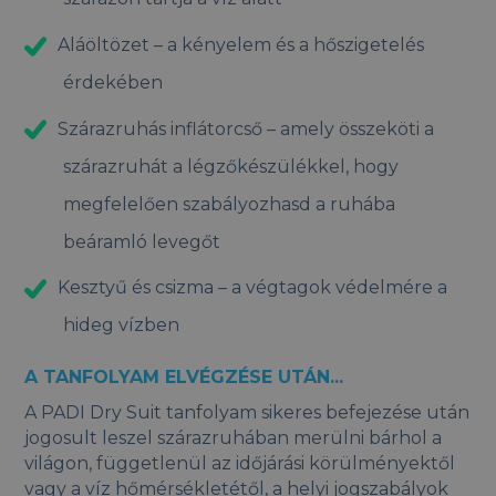
Aláöltözet – a kényelem és a hőszigetelés
érdekében
Szárazruhás inflátorcső – amely összeköti a
szárazruhát a légzőkészülékkel, hogy
megfelelően szabályozhasd a ruhába
beáramló levegőt
Kesztyű és csizma – a végtagok védelmére a
hideg vízben
A TANFOLYAM ELVÉGZÉSE UTÁN...
A PADI Dry Suit tanfolyam sikeres befejezése után
jogosult leszel szárazruhában merülni bárhol a
világon, függetlenül az időjárási körülményektől
vagy a víz hőmérsékletétől, a helyi jogszabályok