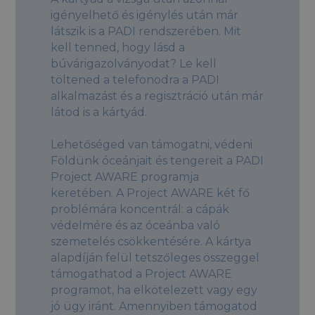
igényelhető és igénylés után már
látszik is a PADI rendszerében. Mit
kell tenned, hogy lásd a
búvárigazolványodat? Le kell
töltened a telefonodra a PADI
alkalmazást és a regisztráció után már
látod is a kártyád.
Lehetőséged van támogatni, védeni
Földünk óceánjait és tengereit a PADI
Project AWARE programja
keretében. A Project AWARE két fő
problémára koncentrál: a cápák
védelmére és az óceánba való
szemetelés csökkentésére. A kártya
alapdíján felül tetszőleges összeggel
támogathatod a Project AWARE
programot, ha elkötelezett vagy egy
jó ügy iránt. Amennyiben támogatod