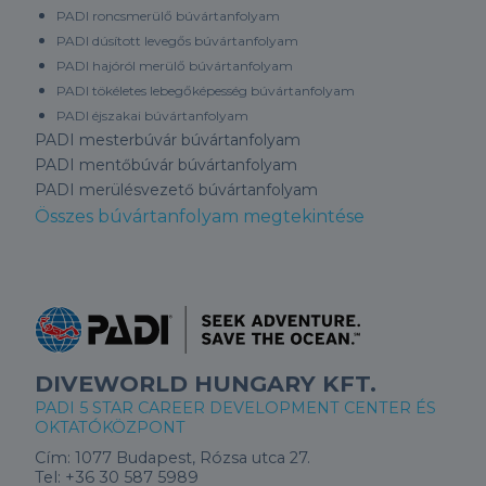
PADI roncsmerülő búvártanfolyam
PADI dúsított levegős búvártanfolyam
PADI hajóról merülő búvártanfolyam
PADI tökéletes lebegőképesség búvártanfolyam
PADI éjszakai búvártanfolyam
PADI mesterbúvár búvártanfolyam
PADI mentőbúvár búvártanfolyam
PADI merülésvezető búvártanfolyam
Összes búvártanfolyam megtekintése
DIVEWORLD HUNGARY KFT.
PADI 5 STAR CAREER DEVELOPMENT CENTER ÉS
OKTATÓKÖZPONT
Cím:
1077 Budapest, Rózsa utca 27.
Tel:
+36 30 587 5989