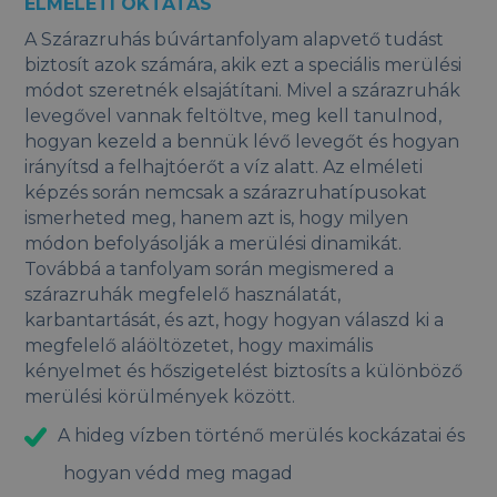
ELMÉLETI OKTATÁS
A Szárazruhás búvártanfolyam alapvető tudást
biztosít azok számára, akik ezt a speciális merülési
módot szeretnék elsajátítani. Mivel a szárazruhák
levegővel vannak feltöltve, meg kell tanulnod,
hogyan kezeld a bennük lévő levegőt és hogyan
irányítsd a felhajtóerőt a víz alatt. Az elméleti
képzés során nemcsak a szárazruhatípusokat
ismerheted meg, hanem azt is, hogy milyen
módon befolyásolják a merülési dinamikát.
Továbbá a tanfolyam során megismered a
szárazruhák megfelelő használatát,
karbantartását, és azt, hogy hogyan válaszd ki a
megfelelő aláöltözetet, hogy maximális
kényelmet és hőszigetelést biztosíts a különböző
merülési körülmények között.
A hideg vízben történő merülés kockázatai és
hogyan védd meg magad