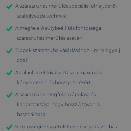
A szárazruhás merülés speciális felhajtóerő-
szabályozási technikái
A megfelelő súlybeállítás fontossága
szárazruhás merülés esetén
Tippek szárazruha vásárlásához – mire figyelj
oda?
Az aláöltözet kiválasztása a maximális
kényelemért és hőszigetelésért
A szárazruha megfelelő ápolása és
karbantartása, hogy hosszú távon is
használhasd
Sürgősségi helyzetek kezelése szárazruhás