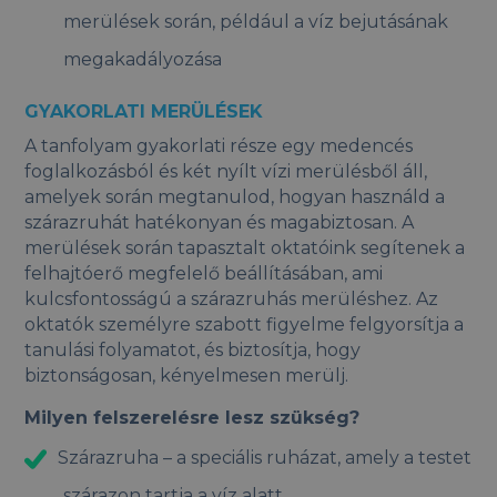
merülések során, például a víz bejutásának
megakadályozása
GYAKORLATI MERÜLÉSEK
A tanfolyam gyakorlati része egy medencés
foglalkozásból és két nyílt vízi merülésből áll,
amelyek során megtanulod, hogyan használd a
szárazruhát hatékonyan és magabiztosan. A
merülések során tapasztalt oktatóink segítenek a
felhajtóerő megfelelő beállításában, ami
kulcsfontosságú a szárazruhás merüléshez. Az
oktatók személyre szabott figyelme felgyorsítja a
tanulási folyamatot, és biztosítja, hogy
biztonságosan, kényelmesen merülj.
Milyen felszerelésre lesz szükség?
Szárazruha – a speciális ruházat, amely a testet
szárazon tartja a víz alatt