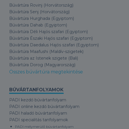
Búvártúra Rovinj (Horvátország)
Búvártúra Senj (Horvátország)
Búvártúra Hurghada (Egyiptom)
Búvártúra Dahab (Egyiptom)
Búvártúra Déli Hajós szafari (Egyiptom)
Búvártúra Északi Hajós szafari (Egyiptom)
Búvártúra Daedalus Hajós szafari (Egyiptom)
Búvártúra Maafushi (Maldív-szigetek)
Búvártúra az Istenek szigete (Bali)
Búvártúra Dorog (Magyarország)
Összes búvártúra megtekintése
BÚVÁRTANFOLYAMOK
PADI kezdő búvártanfolyam
PADI online kezdő búvártanfolyam
PADI haladó búvártanfolyam
PADI specialitás tanfolyamok
PADI mélymerülő búvártanfolyam